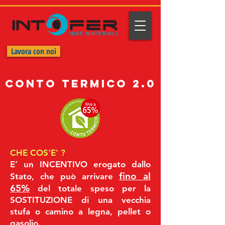
Lavora con noi
conto termico 2.0
CHE COS'E' ?
E’ un INCENTIVO erogato dallo
fino al
Stato, che può arrivare
65%
del totale speso per la
SOSTITUZIONE di una vecchia
stufa o camino a legna, pellet o
gasolio.