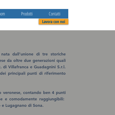
oom
Prodotti
Contatti
Lavora con noi
ata dall’unione di tre storiche
ese da oltre due generazioni quali
 di Villafranca e Guadagnini S.r.l.
ei principali punti di riferimento
rio veronese, contando ben 4 punti
iche e comodamente raggiungibili:
o e Lugagnano di Sona.