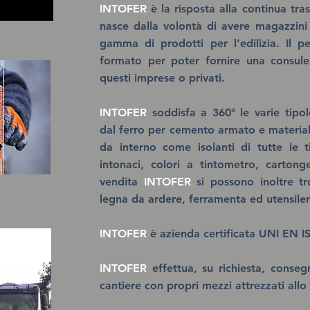
INTOFER
è la risposta alla continua tra
nasce dalla volontà di avere magazzini
gamma di prodotti per l’edilizia. Il pe
formato per poter fornire una consulen
questi imprese o privati.
INTOFER
soddisfa a 360° le varie tipol
dal ferro per cemento armato e materiali 
da interno come isolanti di tutte le ti
intonaci, colori a tintometro, cartong
vendita
INTOFER
si possono inoltre tr
legna da ardere, ferramenta ed utensiler
INTOFER
è azienda certificata UNI EN I
INTOFER
effettua, su richiesta, conseg
cantiere con propri mezzi attrezzati allo 