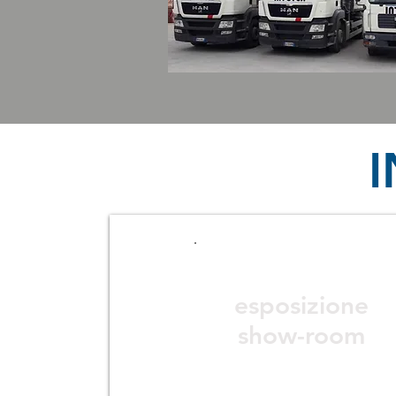
I
1.000 MQ
esposizione
show-room