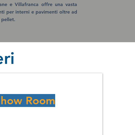
ne e Villafranca offre una vasta
ti per interni e pavimenti oltre ad
pellet.
ri
Show Room