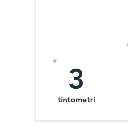
oltre
40
anni di
esperienza
3
tintometri