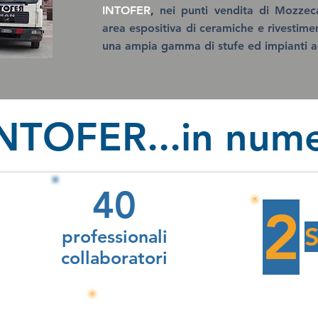
INTOFER
,
nei punti vendita di Mozzeca
area espositiva di ceramiche e rivestimen
una ampia gamma di stufe ed impianti a 
NTOFER...in nume
40
2
professionali
collaboratori