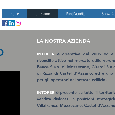
Home
Chi siamo
Punti Vendita
Show-R
LA NOSTRA AZIENDA
O
INTOFER
è operativa dal 2005 ed è n
rivendite attive nel mercato edile veron
Bauce S.a.s. di Mozzecane, Girardi S.n.c.
di Rizza di Castel d’Azzano, ed è uno d
per gli operatori del settore edilizio.
INTOFER
è presente su tutto il territo
vendita dislocati in posizioni strateg
Villafranca, Mozzecane, Castel d’Azzan